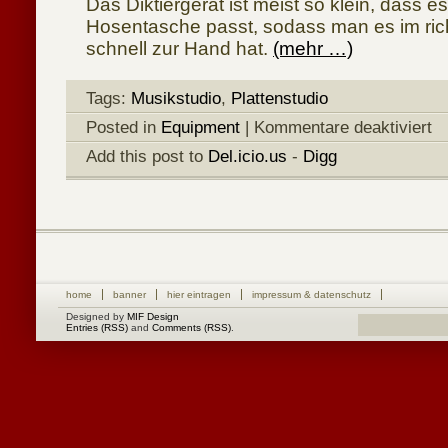
Das Diktiergerät ist meist so klein, dass e
Hosentasche passt, sodass man es im ri
schnell zur Hand hat.
(mehr …)
Tags:
Musikstudio
,
Plattenstudio
für
Posted in
Equipment
|
Kommentare deaktiviert
Equ
Mus
Add this post to
Del.icio.us
-
Digg
home
banner
hier eintragen
impressum & datenschutz
Designed by
MIF Design
Entries (RSS)
and
Comments (RSS)
.