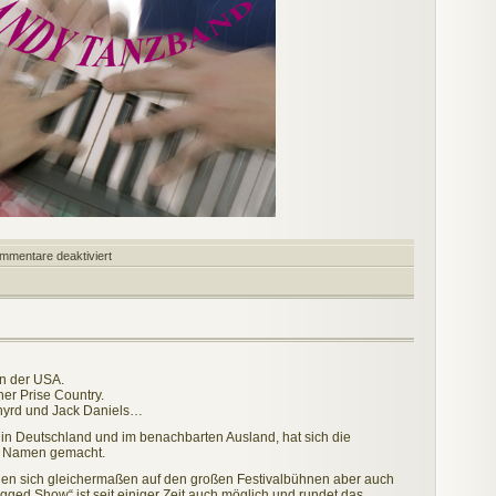
für
mmentare deaktiviert
Candy
Tanz-,
Gala-
und
Partyband
n der USA.
ner Prise Country.
ynyrd und Jack Daniels…
r in Deutschland und im benachbarten Ausland, hat sich die
n Namen gemacht.
len sich gleichermaßen auf den großen Festivalbühnen aber auch
gged Show“ ist seit einiger Zeit auch möglich und rundet das