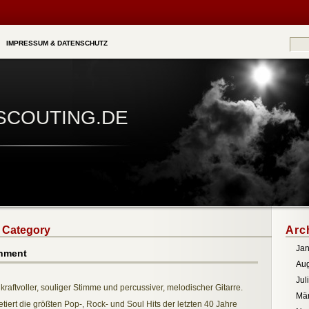
IMPRESSUM & DATENSCHUTZ
SCOUTING.DE
’ Category
Arc
Jan
inment
Aug
Jul
raftvoller, souliger Stimme und percussiver, melodischer Gitarre.
Mä
retiert die größten Pop-, Rock- und Soul Hits der letzten 40 Jahre