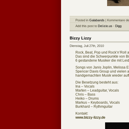
Posted in
Galabands
|
Kommentare dea
Add this post to
Del.icio.us
-
Digg
Bizzy Lizzy
Dienstag, Juli 27th, 2010
Rock, Beat, Pop und Rock’n’Roll 
Das sind die Schwerpunkte von Bi
6 gestandene Musiker die mit Leid
Songs von Janis Joplin, Melissa Et
Spencer Davis Group und vielen an
handgemachten Musik wieder auf
Die Besetzung besteht aus:
Ina – Vocals
Marten – Leadguitar, Vocals
Chris – Bass
Heiko – Drums
Markus – Keyboards, Vocals
Burkhard – Rythmguitar
Kontakt:
www.bizzy-lizzy.de