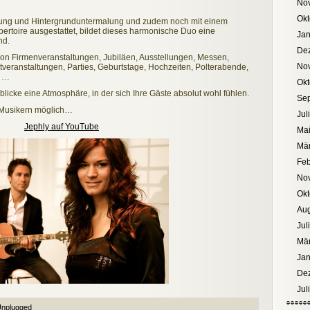
No
Okt
itung und Hintergrunduntermalung und zudem noch mit einem
pertoire ausgestattet, bildet dieses harmonische Duo eine
Jan
nd.
De
von Firmenveranstaltungen, Jubiläen, Ausstellungen, Messen,
No
tveranstaltungen, Parties, Geburtstage, Hochzeiten, Polterabende,
n …
Okt
licke eine Atmosphäre, in der sich Ihre Gäste absolut wohl fühlen.
Se
 Musikern möglich…
Jul
Jephly auf YouTube
Mai
Mär
Feb
No
Okt
Aug
Jul
Mä
Jan
De
Jul
nplugged