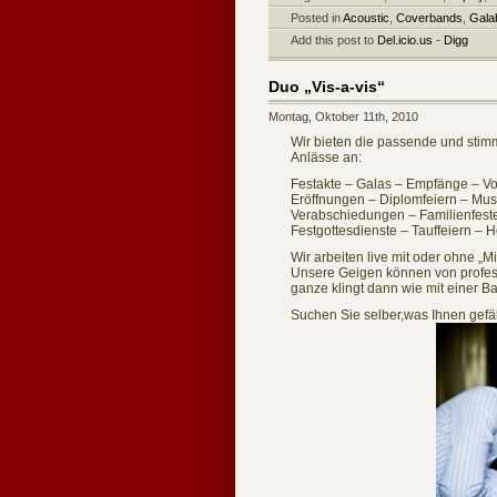
Posted in
Acoustic
,
Coverbands
,
Gala
Add this post to
Del.icio.us
-
Digg
Duo „Vis-a-vis“
Montag, Oktober 11th, 2010
Wir bieten die passende und sti
Anlässe an:
Festakte – Galas – Empfänge – Vo
Eröffnungen – Diplomfeiern – Mu
Verabschiedungen – Familienfeste
Festgottesdienste – Tauffeiern – 
Wir arbeiten live mit oder ohne 
Unsere Geigen können von profess
ganze klingt dann wie mit einer B
Suchen Sie selber,was Ihnen gefäll