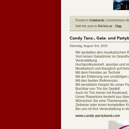
Posted in
Galabands
|
Kommentare dea
Add this post to
Del.icio.us
-
Digg
Candy Tanz-, Gala- und Party
Dienstag, August 3rd, 2010
Wir gestalten den musikalischen 
Vom leisen Galadinner im Grandhote
Veranstaltung .
Hochprofessionell, spontan und im
Musikalisch und klanglich auf ho
Mit dem Feinsten an Technik .
Mit der Erfahrung von unzähligen A
Mit den besten Referenzen .
Mit sensiblem Gespür für unser Pu
Buchbar von Trio bis Septett .
Auch im Trio immer mit Keyboard
Unser Repertoire besteht aus über 
Wünschen Sie eine Themenparty, m
Zeitreise oder einen kompletten 
Bei uns ist ihre Veranstaltung in
www.candy-partyband.com