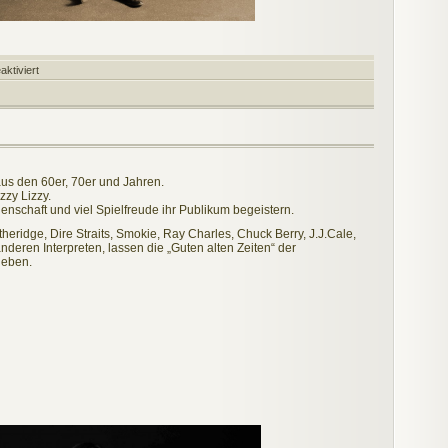
für
ktiviert
Steve
Haggerty
&
The
Wanted
aus den 60er, 70er und Jahren.
zzy Lizzy.
enschaft und viel Spielfreude ihr Publikum begeistern.
heridge, Dire Straits, Smokie, Ray Charles, Chuck Berry, J.J.Cale,
deren Interpreten, lassen die „Guten alten Zeiten“ der
leben.