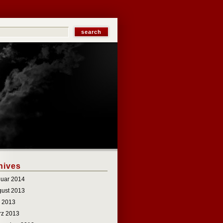
hives
uar 2014
ust 2013
i 2013
rz 2013