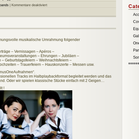
für
bands
|
Kommentare deaktiviert
Cat
Jephly
–
Aco
finest
music
Co
entertainment
Eq
Ga
mmungsvolle musikalische Umrahmung folgender
On
Par
rträge – Vernissagen – Apéros –
seumsveranstaltungen – Ehrungen – Jubiläen –
Son
 – Geburtstagsfeiern – Weihnachtsfeiern –
Hochzeiten – Trauerfeiern – Hauskonzerte – Messen usw.
„MinusOneAufnahmen“.
ionellen Tracks im Halbplaybackformat begleitet werden und das
and. Oder wir spielen klassische Stücke einfach mit 2 Geigen…
t !