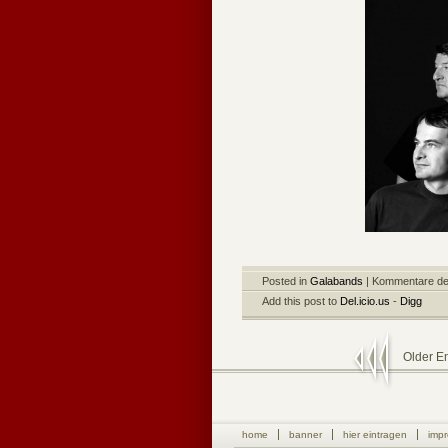
Posted in
Galabands
|
Kommentare dea
Add this post to
Del.icio.us
-
Digg
Older En
home
banner
hier eintragen
imp