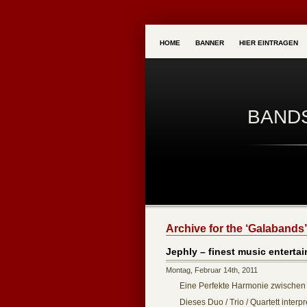
HOME
BANNER
HIER EINTRAGEN
BAND
Archive for the ‘Galabands
Jephly – finest music enterta
Montag, Februar 14th, 2011
Eine Perfekte Harmonie zwischen k
Dieses Duo / Trio / Quartett interp