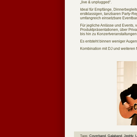
„live & unplugged“.
Ideal für Empfänge, Dinnerbegle
erstklassigen, tanzbaren Party-Re
umfangreich einsetzbare Eventba
Für jegliche Anlässe und Events, 
Produktpräsentationen, über Priva
bis hin zu Konzertveranstaltunge
Es entsteht binnen weniger Augenb
Kombination mit DJ und weiteren
Tags:
Coverband
,
Galaband
,
Jephly
,
U