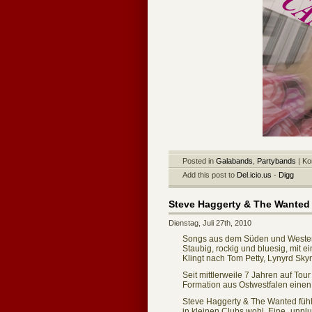
Posted in
Galabands
,
Partybands
|
Ko
Add this post to
Del.icio.us
-
Digg
Steve Haggerty & The Wanted
Dienstag, Juli 27th, 2010
Songs aus dem Süden und Weste
Staubig, rockig und bluesig, mit ei
Klingt nach Tom Petty, Lynyrd Sk
Seit mittlerweile 7 Jahren auf Tou
Formation aus Ostwestfalen eine
Steve Haggerty & The Wanted füh
in kleinen Clubs wohl. Eine „unplu