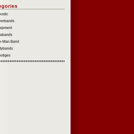
egories
ustic
verbands
uipment
labands
e-Man Band
tybands
stiges