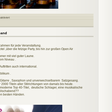
für
ktiviert
Duo
„Vis-
a-
vis“
band
Rahmen für jede Veranstaltung.
l ,über die fetzige Party, bis hin zur großen Open Air
mer mit viel guter Laune.
hem Niveau .
uftritten auch international.
blikum .
, Gitarre , Saxophon und unverwechselbarem Satzgesang.
2000 Titeln aller Stilrichtungen von damals bis heute.
oderne Top 40-Titel, deutsche Schlager, eine musikalische
Kölschabend??
 den besten Händen.