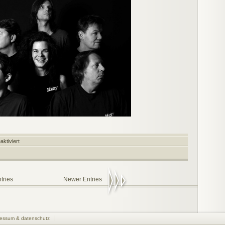
für
ktiviert
Bizzy
Lizzy
tries
Newer Entries
ressum & datenschutz